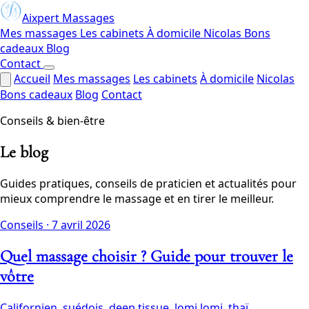
Aixpert Massages
Mes massages
Les cabinets
À domicile
Nicolas
Bons
cadeaux
Blog
Contact
Accueil
Mes massages
Les cabinets
À domicile
Nicolas
Bons cadeaux
Blog
Contact
Conseils & bien-être
Le blog
Guides pratiques, conseils de praticien et actualités pour
mieux comprendre le massage et en tirer le meilleur.
Conseils
·
7 avril 2026
Quel massage choisir ? Guide pour trouver le
vôtre
Californien, suédois, deep tissue, lomi lomi, thaï...