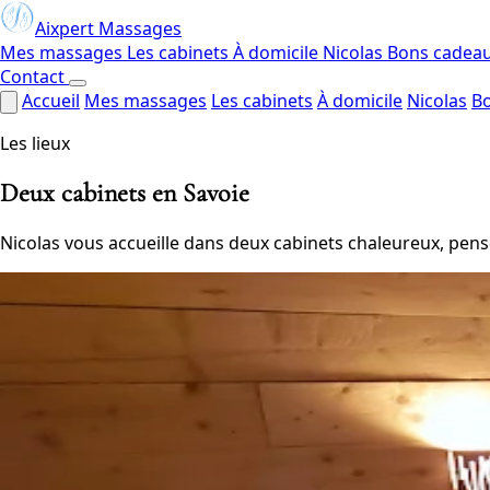
Aixpert Massages
Mes massages
Les cabinets
À domicile
Nicolas
Bons cadea
Contact
Accueil
Mes massages
Les cabinets
À domicile
Nicolas
B
Les lieux
Deux cabinets en Savoie
Nicolas vous accueille dans deux cabinets chaleureux, pensé