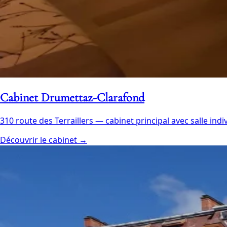
Cabinet Drumettaz-Clarafond
310 route des Terraillers — cabinet principal avec salle indiv
Découvrir le cabinet →