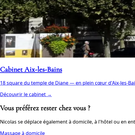
Cabinet Aix-les-Bains
18 square du temple de Diane — en plein cœur d'Aix-les-Bai
Découvrir le cabinet →
Vous préférez rester chez vous ?
Nicolas se déplace également à domicile, à l'hôtel ou en ent
Massage à domicile