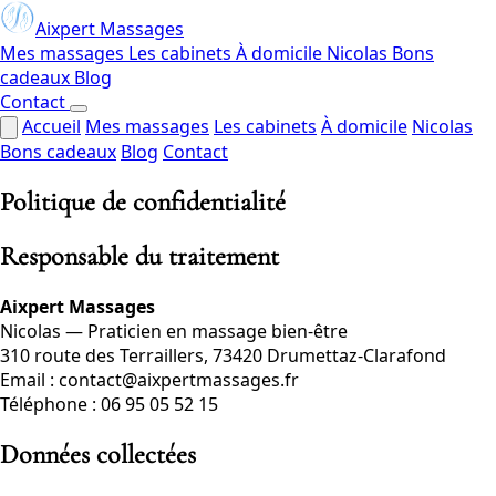
Aixpert Massages
Mes massages
Les cabinets
À domicile
Nicolas
Bons
cadeaux
Blog
Contact
Accueil
Mes massages
Les cabinets
À domicile
Nicolas
Bons cadeaux
Blog
Contact
Politique de confidentialité
Responsable du traitement
Aixpert Massages
Nicolas — Praticien en massage bien-être
310 route des Terraillers, 73420 Drumettaz-Clarafond
Email : contact@aixpertmassages.fr
Téléphone : 06 95 05 52 15
Données collectées